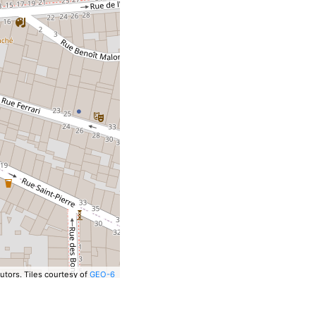
utors.
Tiles courtesy of
GEO-6