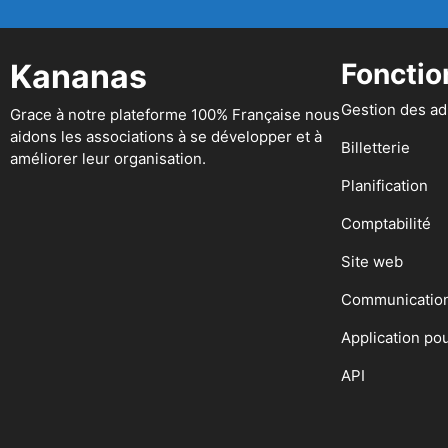
Kananas
Fonctio
Gestion des a
Grace à notre plateforme 100% Française nous
aidons les associations à se développer et à
Billetterie
améliorer leur organisation.
Planification
Comptabilité
Site web
Communicatio
Application po
API