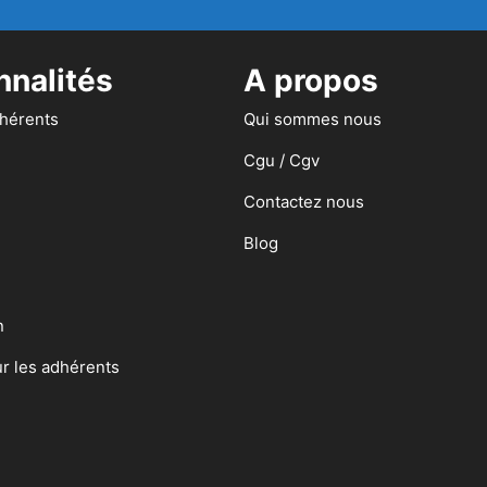
nnalités
A propos
dhérents
Qui sommes nous
Cgu / Cgv
Contactez nous
Blog
n
ur les adhérents