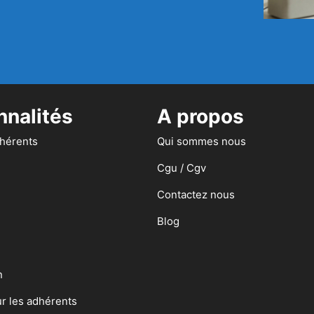
nnalités
A propos
dhérents
Qui sommes nous
Cgu / Cgv
Contactez nous
Blog
n
ur les adhérents