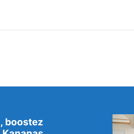
, boostez
c Kananas