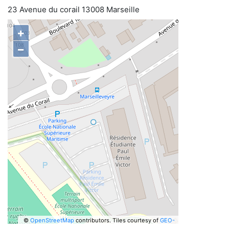
23 Avenue du corail 13008 Marseille
+
−
©
OpenStreetMap
contributors.
Tiles courtesy of
GEO-
6