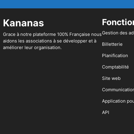
Kananas
Fonctio
Gestion des a
Grace à notre plateforme 100% Française nous
aidons les associations à se développer et à
Billetterie
améliorer leur organisation.
Planification
Comptabilité
Site web
Communicatio
Application po
API