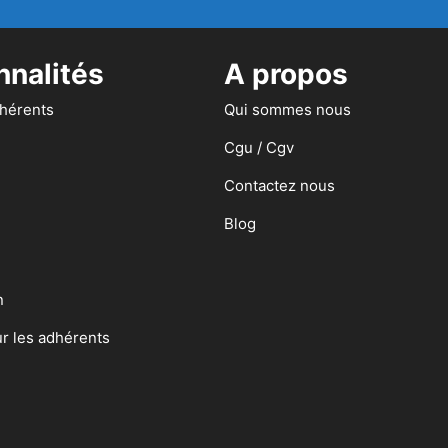
nnalités
A propos
dhérents
Qui sommes nous
Cgu / Cgv
Contactez nous
Blog
n
ur les adhérents