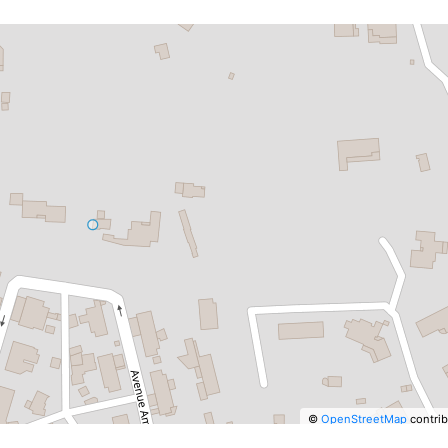
©
OpenStreetMap
contrib