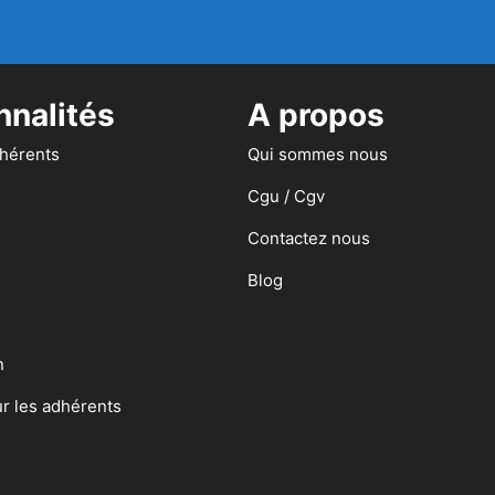
nnalités
A propos
dhérents
Qui sommes nous
Cgu / Cgv
Contactez nous
Blog
n
ur les adhérents