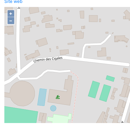
Site web
+
−