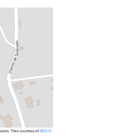
utors.
Tiles courtesy of
GEO-6