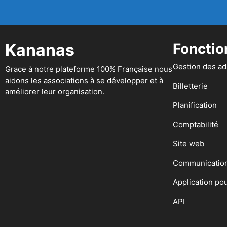
Kananas
Fonctio
Gestion des a
Grace à notre plateforme 100% Française nous
aidons les associations à se développer et à
Billetterie
améliorer leur organisation.
Planification
Comptabilité
Site web
Communicatio
Application po
API