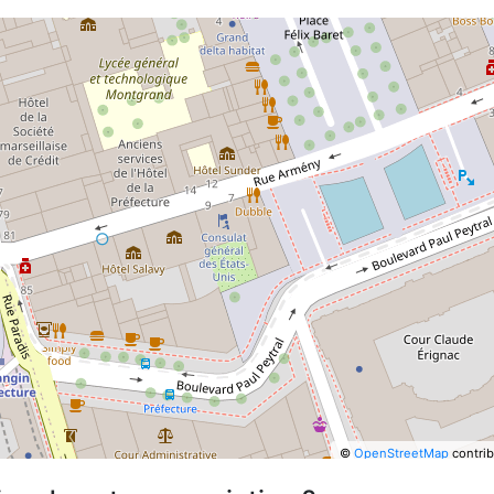
©
OpenStreetMap
contrib