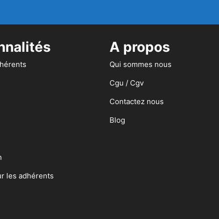
nnalités
A propos
dhérents
Qui sommes nous
Cgu / Cgv
Contactez nous
Blog
n
ur les adhérents