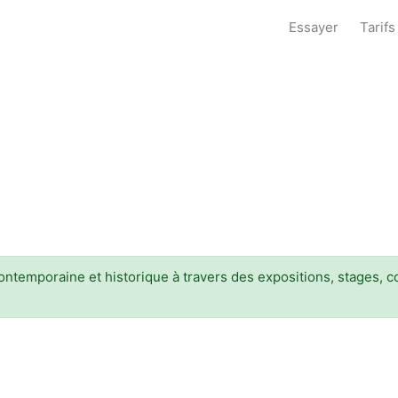
Essayer
Tarifs
ontemporaine et historique à travers des expositions, stages, co