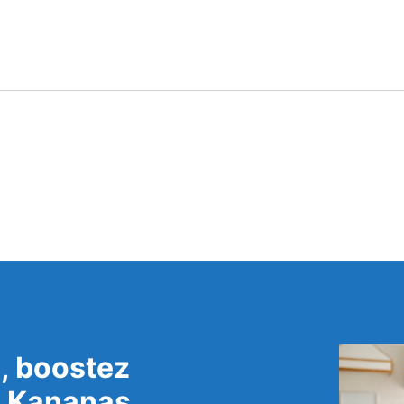
, boostez
c Kananas