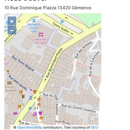
10 Rue Dominique Piazza 13420 Gémenos
+
−
©
OpenStreetMap
contributors.
Tiles courtesy of
GEO-