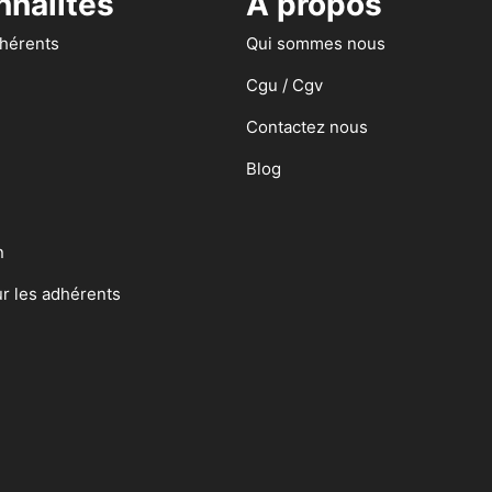
nnalités
A propos
dhérents
Qui sommes nous
Cgu / Cgv
Contactez nous
Blog
n
ur les adhérents