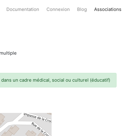
Documentation
Connexion
Blog
Associations
multiple
 dans un cadre médical, social ou culturel (éducatif)