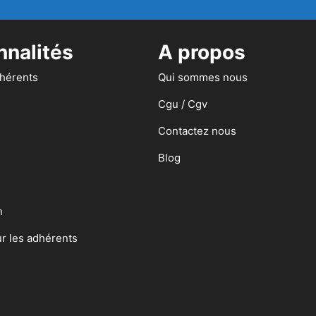
nnalités
A propos
dhérents
Qui sommes nous
Cgu / Cgv
Contactez nous
Blog
n
ur les adhérents