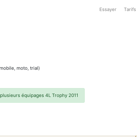
Essayer
Tarifs
obile, moto, trial)
e plusieurs équipages 4L Trophy 2011