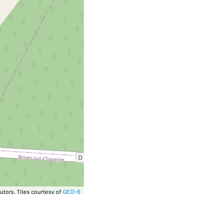
utors.
Tiles courtesy of
GEO-6