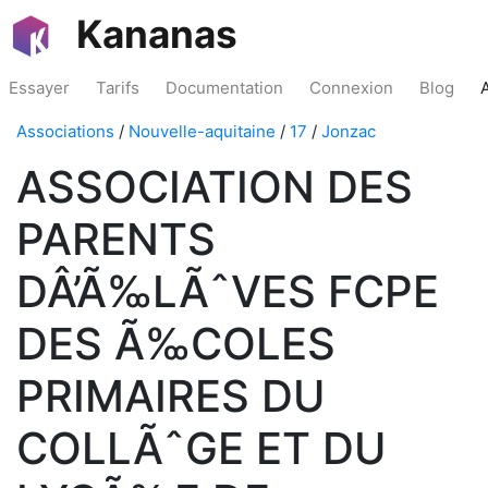
Kananas
Essayer
Tarifs
Documentation
Connexion
Blog
Associations
/
Nouvelle-aquitaine
/
17
/
Jonzac
ASSOCIATION DES
PARENTS
DÂ’Ã‰LÃˆVES FCPE
DES Ã‰COLES
PRIMAIRES DU
COLLÃˆGE ET DU