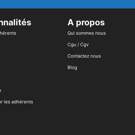
nnalités
A propos
dhérents
Qui sommes nous
Cgu / Cgv
Contactez nous
Blog
n
ur les adhérents