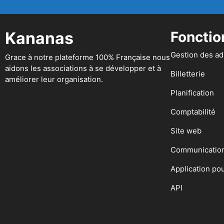
Kananas
Fonctio
Gestion des a
Grace à notre plateforme 100% Française nous
aidons les associations à se développer et à
Billetterie
améliorer leur organisation.
Planification
Comptabilité
Site web
Communicatio
Application po
API