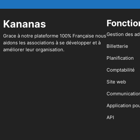
Kananas
Fonctio
Gestion des a
Grace à notre plateforme 100% Française nous
aidons les associations à se développer et à
Billetterie
améliorer leur organisation.
Planification
Comptabilité
Site web
Communicatio
Application po
API