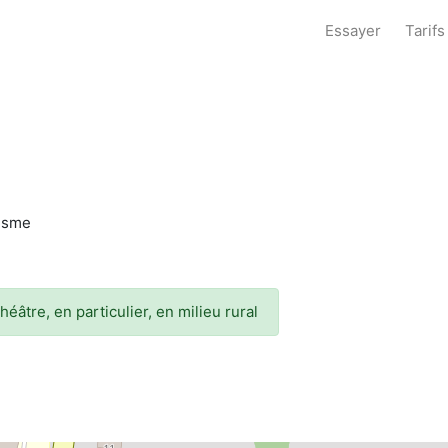
Essayer
Tarifs
tisme
âtre, en particulier, en milieu rural