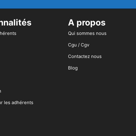
nnalités
A propos
dhérents
Qui sommes nous
Cgu / Cgv
Contactez nous
Blog
n
ur les adhérents