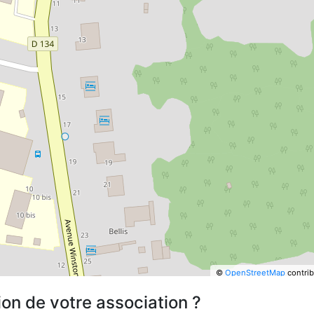
©
OpenStreetMap
contrib
ion de votre association ?