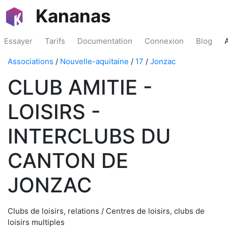
Kananas
Essayer
Tarifs
Documentation
Connexion
Blog
Associations
/
Nouvelle-aquitaine
/
17
/
Jonzac
CLUB AMITIE -
LOISIRS -
INTERCLUBS DU
CANTON DE
JONZAC
Clubs de loisirs, relations / Centres de loisirs, clubs de
loisirs multiples