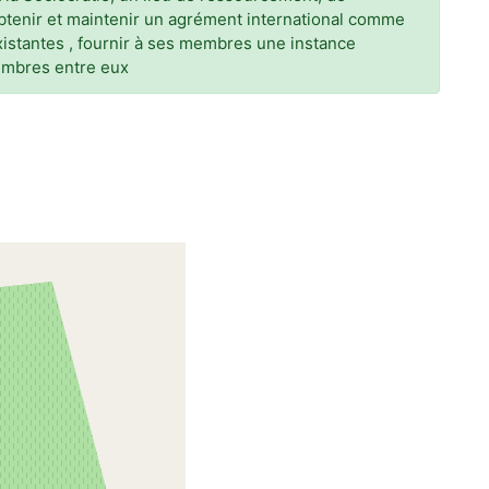
btenir et maintenir un agrément international comme
xistantes , fournir à ses membres une instance
membres entre eux