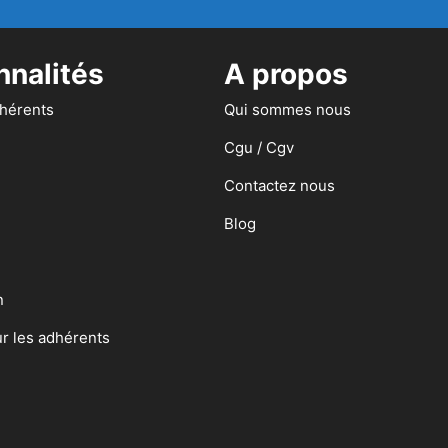
nnalités
A propos
dhérents
Qui sommes nous
Cgu / Cgv
Contactez nous
Blog
n
ur les adhérents