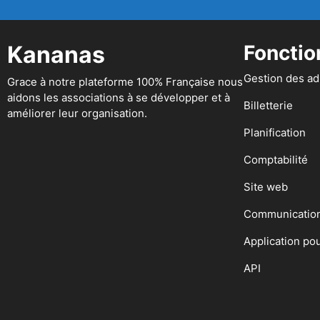
Kananas
Fonctio
Gestion des a
Grace à notre plateforme 100% Française nous
aidons les associations à se développer et à
Billetterie
améliorer leur organisation.
Planification
Comptabilité
Site web
Communicatio
Application po
API