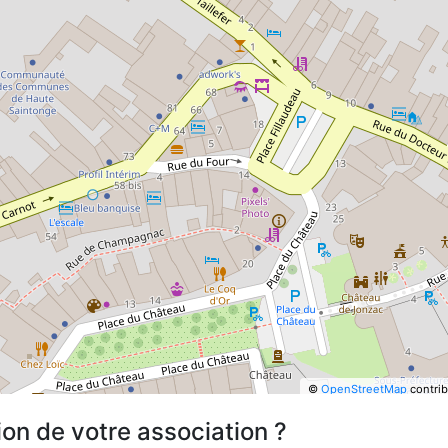
©
OpenStreetMap
contrib
ion de votre association ?