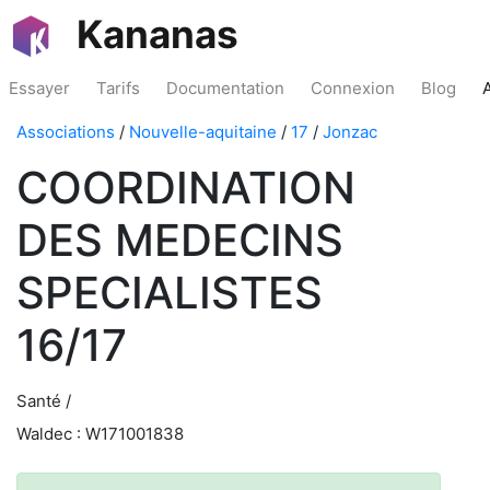
Kananas
Essayer
Tarifs
Documentation
Connexion
Blog
Associations
/
Nouvelle-aquitaine
/
17
/
Jonzac
COORDINATION
DES MEDECINS
SPECIALISTES
16/17
Santé /
Waldec : W171001838