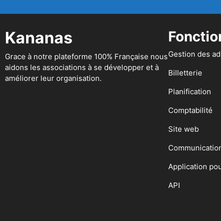
Kananas
Fonctio
Gestion des a
Grace à notre plateforme 100% Française nous
aidons les associations à se développer et à
Billetterie
améliorer leur organisation.
Planification
Comptabilité
Site web
Communicatio
Application po
API