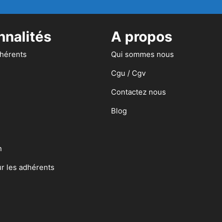
nnalités
A propos
dhérents
Qui sommes nous
Cgu / Cgv
Contactez nous
Blog
n
ur les adhérents