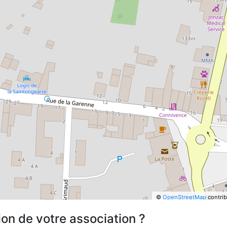
©
OpenStreetMap
contrib
ion de votre association ?