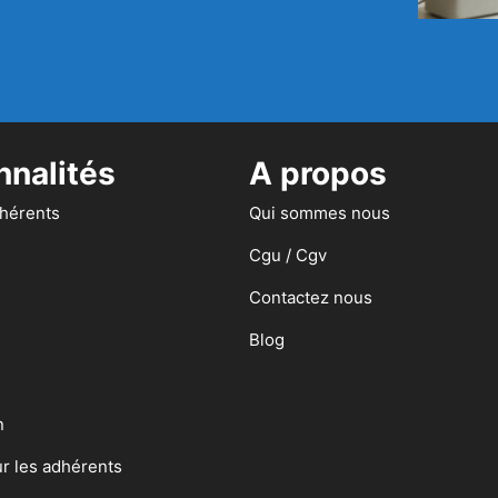
nnalités
A propos
dhérents
Qui sommes nous
Cgu / Cgv
Contactez nous
Blog
n
ur les adhérents