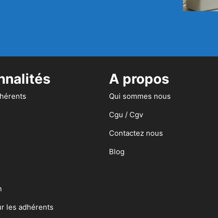
nnalités
A propos
dhérents
Qui sommes nous
Cgu / Cgv
Contactez nous
Blog
n
ur les adhérents