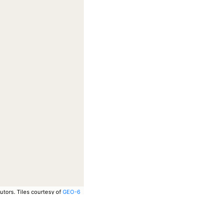
utors.
Tiles courtesy of
GEO-6