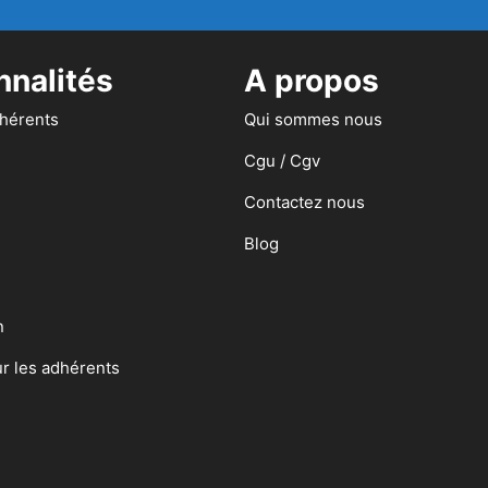
nnalités
A propos
dhérents
Qui sommes nous
Cgu / Cgv
Contactez nous
Blog
n
ur les adhérents