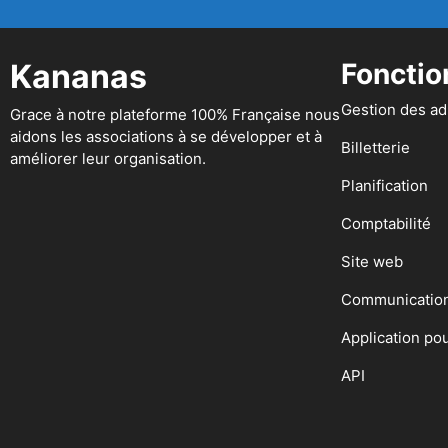
Kananas
Fonctio
Gestion des a
Grace à notre plateforme 100% Française nous
aidons les associations à se développer et à
Billetterie
améliorer leur organisation.
Planification
Comptabilité
Site web
Communicatio
Application po
API