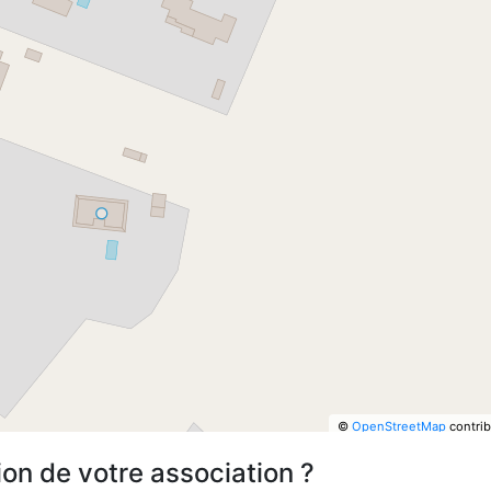
©
OpenStreetMap
contrib
ion de votre association ?