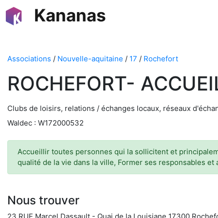
Kananas
Associations
/
Nouvelle-aquitaine
/
17
/
Rochefort
ROCHEFORT- ACCUEI
Clubs de loisirs, relations / échanges locaux, réseaux d'éch
Waldec : W172000532
Accueillir toutes personnes qui la sollicitent et principale
qualité de la vie dans la ville, Former ses responsables et 
Nous trouver
23 RUE Marcel Dassault - Quai de la Louisiane 17300 Rochef