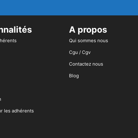
nnalités
A propos
dhérents
Qui sommes nous
Cgu / Cgv
Contactez nous
Blog
n
ur les adhérents