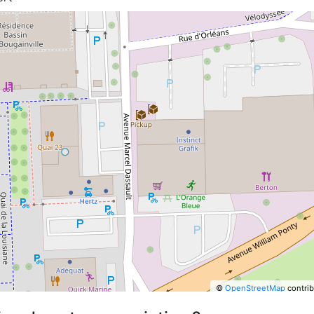
©
OpenStreetMap
contrib