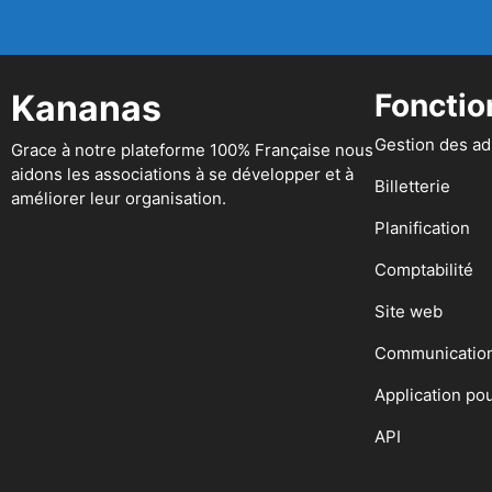
Kananas
Fonctio
Gestion des a
Grace à notre plateforme 100% Française nous
aidons les associations à se développer et à
Billetterie
améliorer leur organisation.
Planification
Comptabilité
Site web
Communicatio
Application po
API