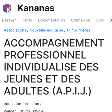
Kananas
Essayer
Tarifs
Documentation
Connexion
Blog
Associations
/
Nouvelle-aquitaine
/
17
/
Surgères
ACCOMPAGNEMENT
PROFESSIONNEL
INDIVIDUALISE DES
JEUNES ET DES
ADULTES (A.P.I.J.)
éducation formation /
Waldec : W172000949