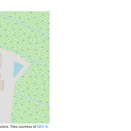
utors.
Tiles courtesy of
GEO-6