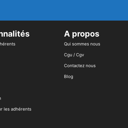
nnalités
A propos
dhérents
Qui sommes nous
Cgu / Cgv
Contactez nous
Blog
n
ur les adhérents