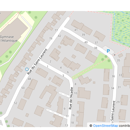
©
OpenStreetMap
contrib