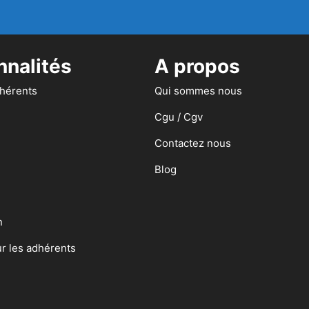
nnalités
A propos
dhérents
Qui sommes nous
Cgu / Cgv
Contactez nous
Blog
n
ur les adhérents