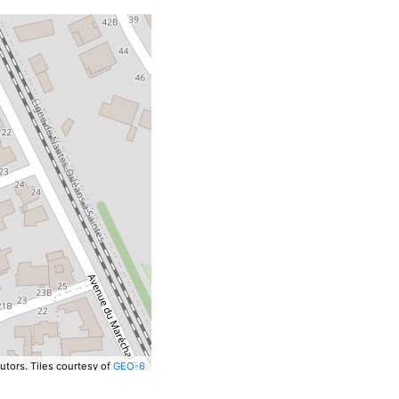
utors.
Tiles courtesy of
GEO-6