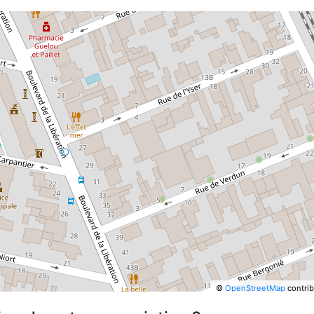
©
OpenStreetMap
contrib