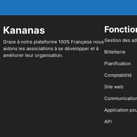
Kananas
Fonctio
Gestion des a
Grace à notre plateforme 100% Française nous
aidons les associations à se développer et à
Billetterie
améliorer leur organisation.
Planification
Comptabilité
Site web
Communicatio
Application po
API