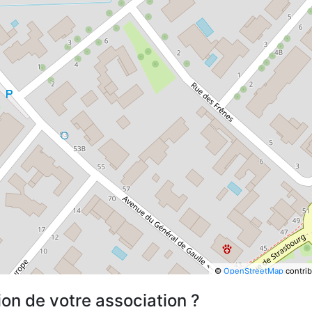
©
OpenStreetMap
contrib
ion de votre association ?