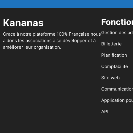
Kananas
Fonctio
Gestion des a
Grace à notre plateforme 100% Française nous
aidons les associations à se développer et à
Billetterie
améliorer leur organisation.
Planification
Comptabilité
Site web
Communicatio
Application po
API