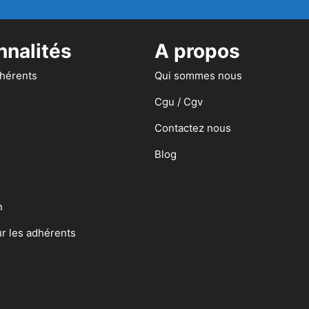
nnalités
A propos
dhérents
Qui sommes nous
Cgu / Cgv
Contactez nous
Blog
n
ur les adhérents