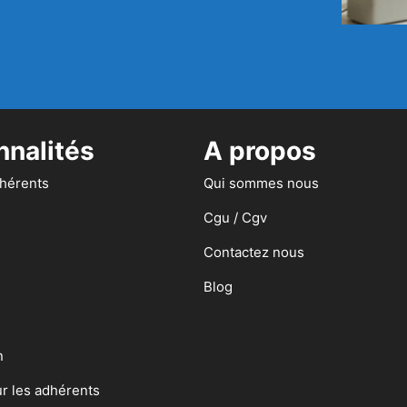
nnalités
A propos
dhérents
Qui sommes nous
Cgu / Cgv
Contactez nous
Blog
n
ur les adhérents