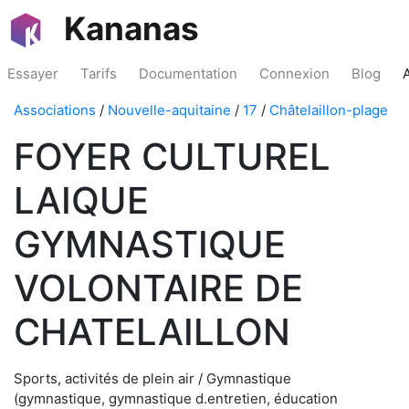
Kananas
Essayer
Tarifs
Documentation
Connexion
Blog
Associations
/
Nouvelle-aquitaine
/
17
/
Châtelaillon-plage
FOYER CULTUREL
LAIQUE
GYMNASTIQUE
VOLONTAIRE DE
CHATELAILLON
Sports, activités de plein air / Gymnastique
(gymnastique, gymnastique d.entretien, éducation