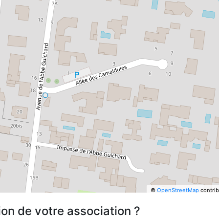
©
OpenStreetMap
contrib
ion de votre association ?