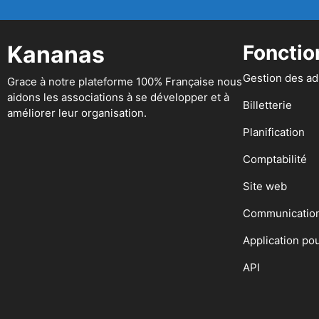
Kananas
Fonctio
Gestion des a
Grace à notre plateforme 100% Française nous
aidons les associations à se développer et à
Billetterie
améliorer leur organisation.
Planification
Comptabilité
Site web
Communicatio
Application po
API