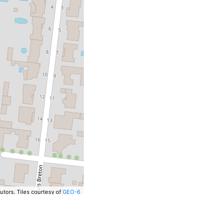
utors.
Tiles courtesy of
GEO-6