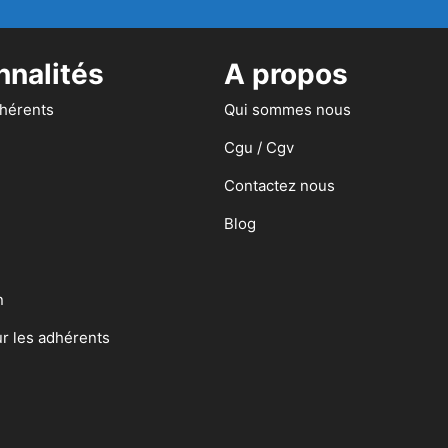
nnalités
A propos
dhérents
Qui sommes nous
Cgu / Cgv
Contactez nous
Blog
n
ur les adhérents