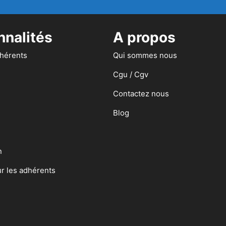
nnalités
A propos
dhérents
Qui sommes nous
Cgu / Cgv
Contactez nous
Blog
n
ur les adhérents