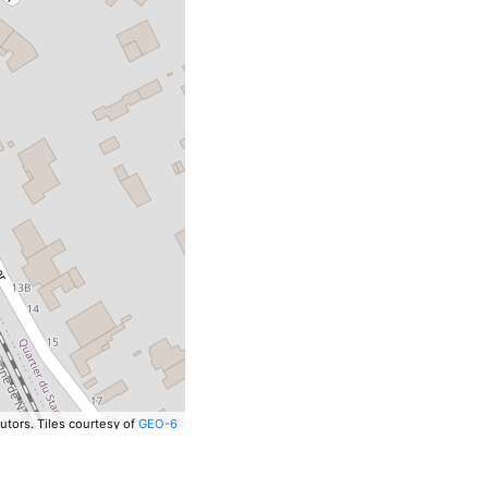
utors.
Tiles courtesy of
GEO-6