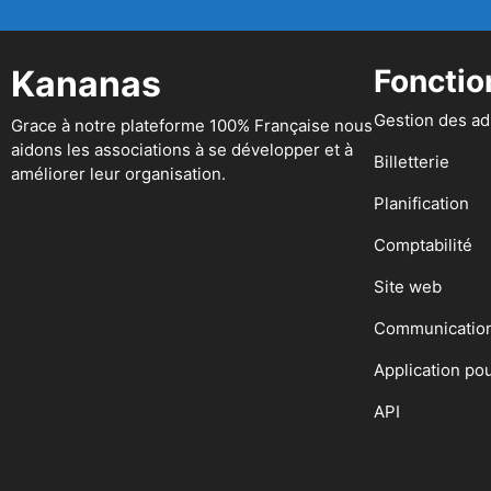
Kananas
Fonctio
Gestion des a
Grace à notre plateforme 100% Française nous
aidons les associations à se développer et à
Billetterie
améliorer leur organisation.
Planification
Comptabilité
Site web
Communicatio
Application po
API