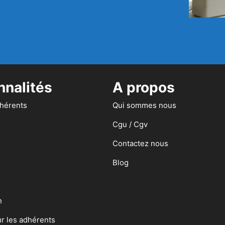
nnalités
A propos
dhérents
Qui sommes nous
Cgu / Cgv
Contactez nous
Blog
n
ur les adhérents