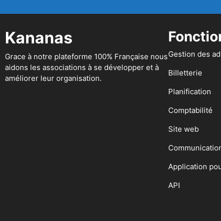
Kananas
Fonctio
Gestion des a
Grace à notre plateforme 100% Française nous
aidons les associations à se développer et à
Billetterie
améliorer leur organisation.
Planification
Comptabilité
Site web
Communicatio
Application po
API