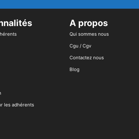
nnalités
A propos
dhérents
Qui sommes nous
Cgu / Cgv
Contactez nous
Blog
n
ur les adhérents