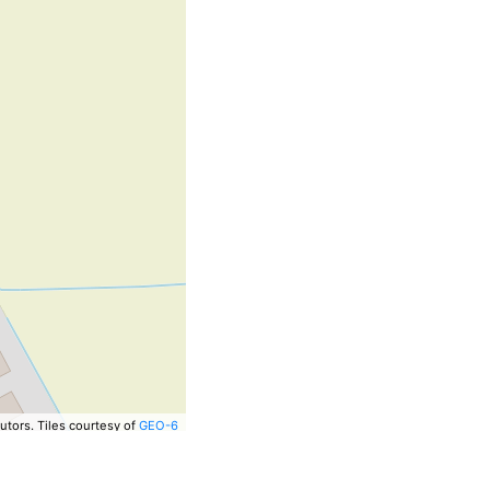
utors.
Tiles courtesy of
GEO-6