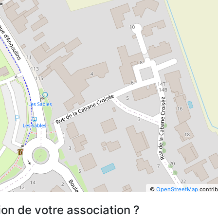
©
OpenStreetMap
contrib
ion de votre association ?