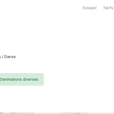
Essayer
Tarifs
es / Danse
 d'animations diverses