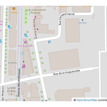
©
OpenStreetMap
contrib