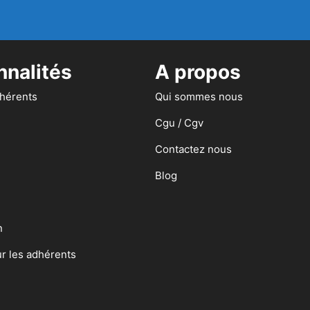
nnalités
A propos
dhérents
Qui sommes nous
Cgu / Cgv
Contactez nous
Blog
n
ur les adhérents