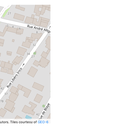
utors.
Tiles courtesy of
GEO-6