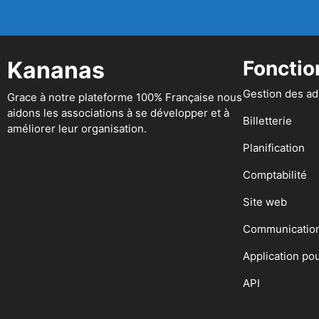
Kananas
Fonctio
Gestion des a
Grace à notre plateforme 100% Française nous
aidons les associations à se développer et à
Billetterie
améliorer leur organisation.
Planification
Comptabilité
Site web
Communicatio
Application po
API