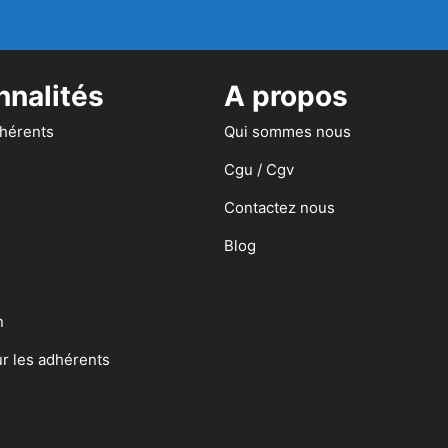
nnalités
A propos
dhérents
Qui sommes nous
Cgu / Cgv
Contactez nous
Blog
n
ur les adhérents