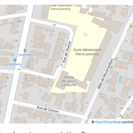
©
OpenStreetMap
contrib