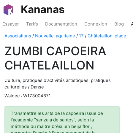
Kananas
Essayer
Tarifs
Documentation
Connexion
Blog
Associations
/
Nouvelle-aquitaine
/
17
/
Châtelaillon-plage
ZUMBI CAPOEIRA
CHATELAILLON
Culture, pratiques d'activités artistiques, pratiques
culturelles / Danse
Waldec : W173004871
Transmettre les arts de la capoeira issue de
l'académie "senzala de santos", selon la
méthode du maître brésilien beija flor ,
permettre l'accès à l'enseignement de la