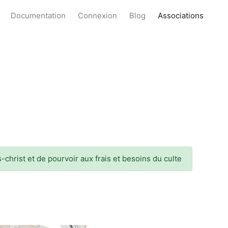
Documentation
Connexion
Blog
Associations
-christ et de pourvoir aux frais et besoins du culte