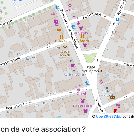
©
OpenStreetMap
contrib
ion de votre association ?