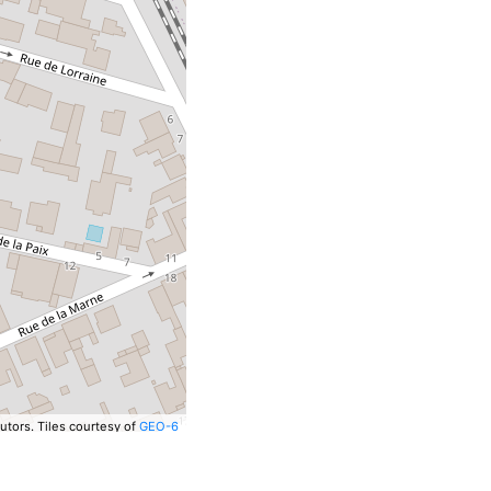
utors.
Tiles courtesy of
GEO-6