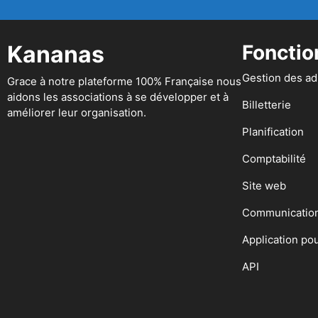
Kananas
Fonctio
Gestion des a
Grace à notre plateforme 100% Française nous
aidons les associations à se développer et à
Billetterie
améliorer leur organisation.
Planification
Comptabilité
Site web
Communicatio
Application po
API