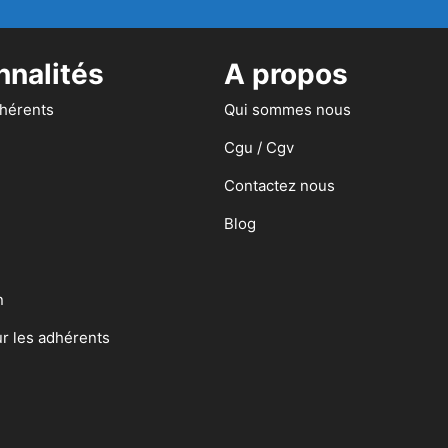
nnalités
A propos
dhérents
Qui sommes nous
Cgu / Cgv
Contactez nous
Blog
n
ur les adhérents