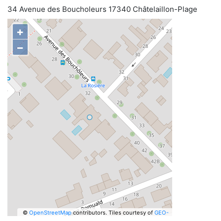
34 Avenue des Boucholeurs 17340 Châtelaillon-Plage
+
−
©
OpenStreetMap
contributors.
Tiles courtesy of
GEO-
6