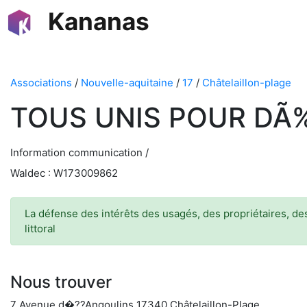
Kananas
Associations
/
Nouvelle-aquitaine
/
17
/
Châtelaillon-plage
TOUS UNIS POUR DÃ
Information communication /
Waldec : W173009862
La défense des intérêts des usagés, des propriétaires, des
littoral
Nous trouver
7 Avenue d�??Angoulins 17340 Châtelaillon-Plage