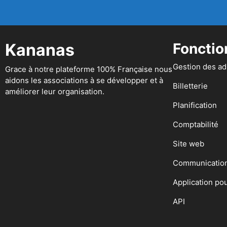
Kananas
Fonctio
Gestion des a
Grace à notre plateforme 100% Française nous
aidons les associations à se développer et à
Billetterie
améliorer leur organisation.
Planification
Comptabilité
Site web
Communicatio
Application po
API