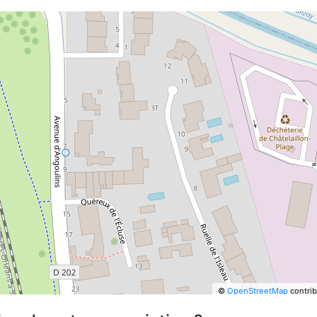
©
OpenStreetMap
contrib