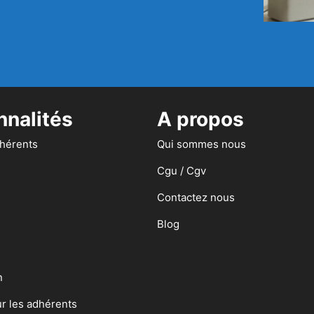
nnalités
A propos
dhérents
Qui sommes nous
Cgu / Cgv
Contactez nous
Blog
n
ur les adhérents