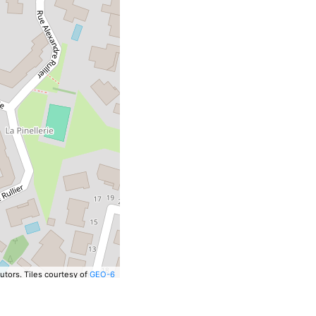
utors.
Tiles courtesy of
GEO-6