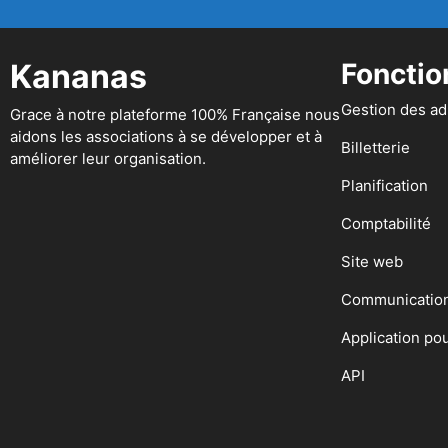
Kananas
Fonctio
Gestion des a
Grace à notre plateforme 100% Française nous
aidons les associations à se développer et à
Billetterie
améliorer leur organisation.
Planification
Comptabilité
Site web
Communicatio
Application po
API