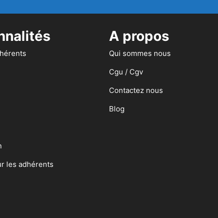
nnalités
A propos
dhérents
Qui sommes nous
Cgu / Cgv
Contactez nous
Blog
n
ur les adhérents