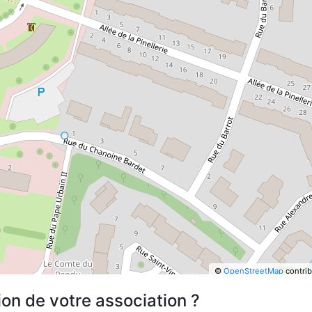
©
OpenStreetMap
contrib
ion de votre association ?