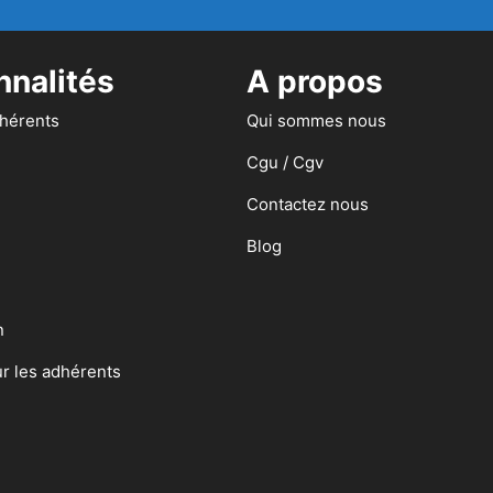
nnalités
A propos
dhérents
Qui sommes nous
Cgu / Cgv
Contactez nous
Blog
n
ur les adhérents