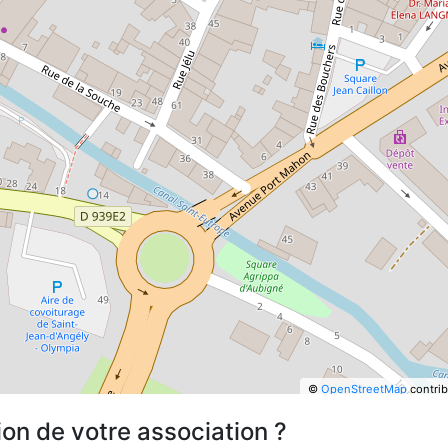
©
OpenStreetMap
contrib
ion de votre association ?