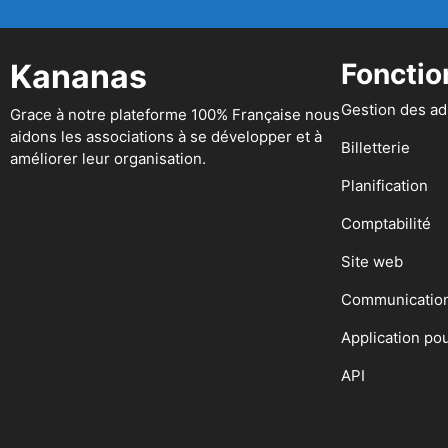
Kananas
Fonctio
Gestion des a
Grace à notre plateforme 100% Française nous
aidons les associations à se développer et à
Billetterie
améliorer leur organisation.
Planification
Comptabilité
Site web
Communicatio
Application po
API