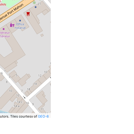
utors.
Tiles courtesy of
GEO-6