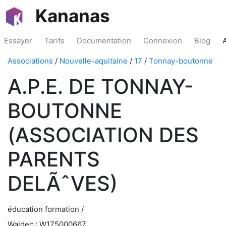
Kananas
Essayer
Tarifs
Documentation
Connexion
Blog
Associations
/
Nouvelle-aquitaine
/
17
/
Tonnay-boutonne
A.P.E. DE TONNAY-
BOUTONNE
(ASSOCIATION DES
PARENTS
DELÃˆVES)
éducation formation /
Waldec : W175000667