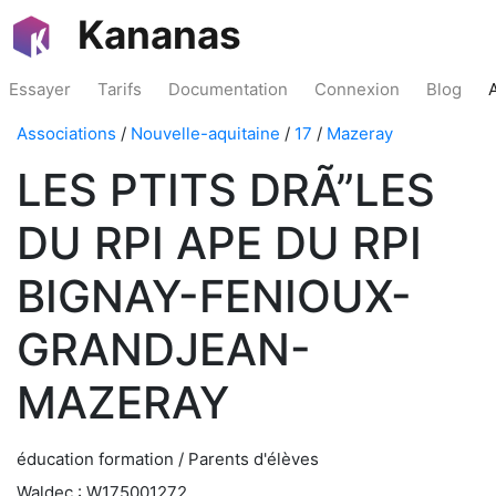
Kananas
Essayer
Tarifs
Documentation
Connexion
Blog
Associations
/
Nouvelle-aquitaine
/
17
/
Mazeray
LES PTITS DRÃ”LES
DU RPI APE DU RPI
BIGNAY-FENIOUX-
GRANDJEAN-
MAZERAY
éducation formation / Parents d'élèves
Waldec : W175001272