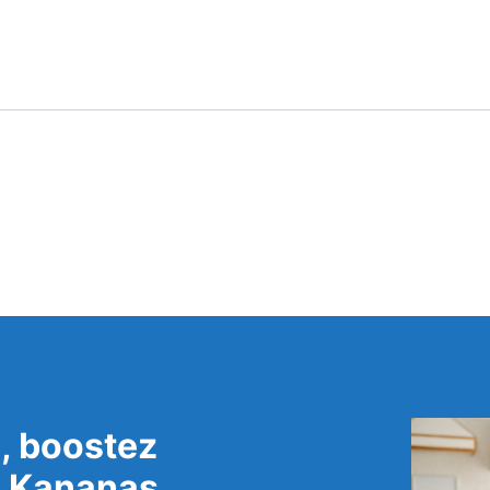
, boostez
c Kananas