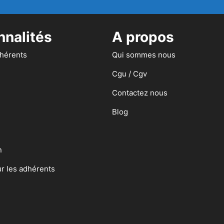
nnalités
A propos
dhérents
Qui sommes nous
Cgu / Cgv
Contactez nous
Blog
n
ur les adhérents