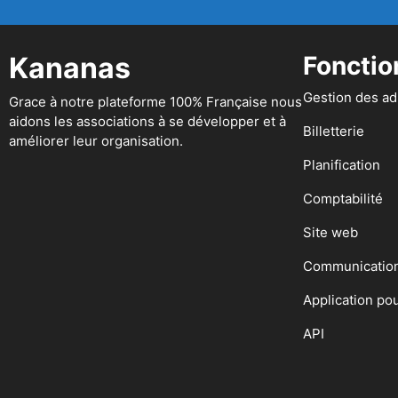
Kananas
Fonctio
Gestion des a
Grace à notre plateforme 100% Française nous
aidons les associations à se développer et à
Billetterie
améliorer leur organisation.
Planification
Comptabilité
Site web
Communicatio
Application po
API