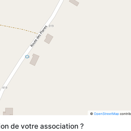
©
OpenStreetMap
contrib
ion de votre association ?