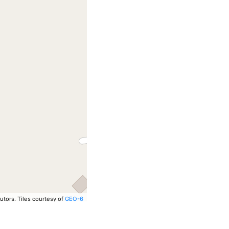
utors.
Tiles courtesy of
GEO-6