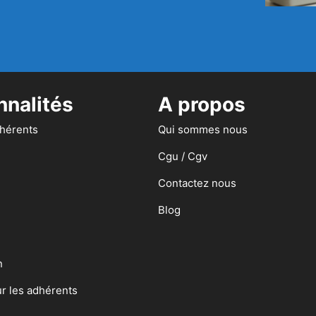
nnalités
A propos
dhérents
Qui sommes nous
Cgu / Cgv
Contactez nous
Blog
n
ur les adhérents