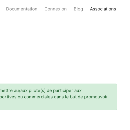
Documentation
Connexion
Blog
Associations
ettre au/aux pilote(s) de participer aux
 sportives ou commerciales dans le but de promouvoir