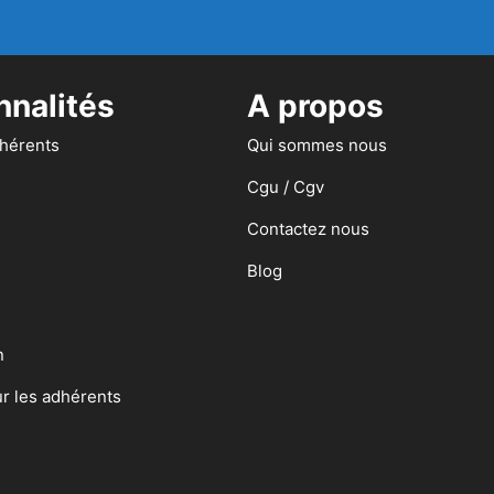
nnalités
A propos
dhérents
Qui sommes nous
Cgu / Cgv
Contactez nous
Blog
n
ur les adhérents