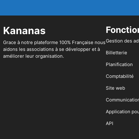
Kananas
Fonctio
Gestion des a
Grace à notre plateforme 100% Française nous
aidons les associations à se développer et à
Billetterie
améliorer leur organisation.
Planification
Comptabilité
Site web
Communicatio
Application po
API