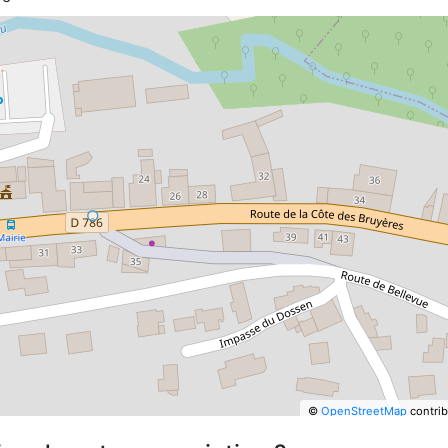
©
OpenStreetMap
contrib