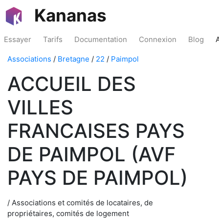
Kananas
Essayer
Tarifs
Documentation
Connexion
Blog
Associations
/
Bretagne
/
22
/
Paimpol
ACCUEIL DES
VILLES
FRANCAISES PAYS
DE PAIMPOL (AVF
PAYS DE PAIMPOL)
/ Associations et comités de locataires, de
propriétaires, comités de logement