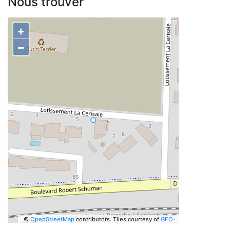
Nous trouver
+
−
©
OpenStreetMap
contributors.
Tiles courtesy of
GEO-
6